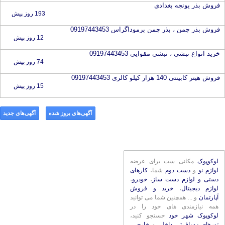
فروش بذر یونجه بغدادی
193 روز پیش
فروش بذر چمن ، بذر چمن برموداگراس 09197443453
12 روز پیش
خرید انواع نبشی ، نبشی مقوایی 09197443453
74 روز پیش
فروش هیتر کابینتی 140 هزار کیلو کالری 09197443453
15 روز پیش
آگهی‌های بروز شده
آگهی‌های جدید
لوکوپوک
مکانی ست برای عرضه
لوازم نو
و
دست دوم
شما،
کارهای
دستی و لوازم دست ساز
،
خودرو
،
لوازم دیجیتال
،
خرید و فروش
آپارتمان
و ... همچنین شما می توانید
همه نیازمندی های خود را در
لوکوپوک شهر خود
جستجو کنید،
تورهای مسافرتی داخلی
و
خارجی
،