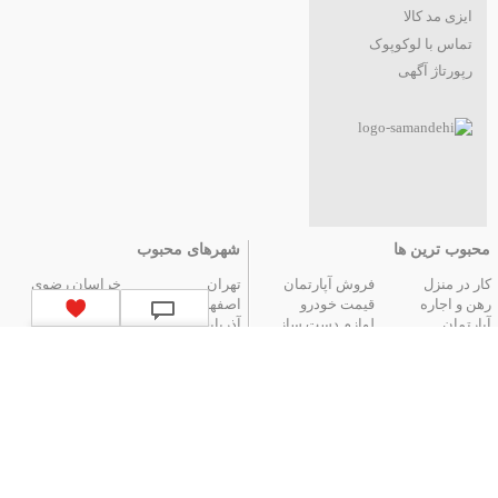
ایزی مد کالا
تماس با لوکوپوک
رپورتاژ آگهی
محبوب ترین ها
شهرهای محبوب
کار در منزل
فروش آپارتمان
تهران
خراسان رضوی
رهن و اجاره
قیمت خودرو
اصفهان
فارس
آپارتمان
لوازم دست ساز
آذربایجان شرقی
مازندران
عتیقه جات و آنتیک
گوشی موبایل
البرز
گیلان
تور ارزان آنتالیا
تور هوایی مشهد
کردستان
تور زمینی مشهد
لیست استان‌های ایران
|
آگهی های قدیمی
|
تمام آگهی ها
جستجوهای محبوب
قیمت
اخبار