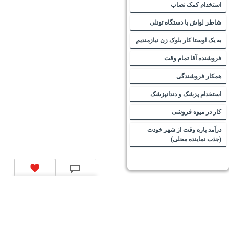
استخدام کمک نصاب
شاطر لواش با دستگاه تونلی
به یک اوستا کار بلوک زن نیازمندیم
فروشنده آقا تمام وقت
همکار فروشندگی
استخدام پزشک و دندانپزشک
کار در میوه فروشی
درآمد پاره وقت از شهر خودت
(جذب نماینده محلی)
تماس با ما
|
موتور جستجوی فرصت‌های شغلی
|
اخبار استخدام
|
استخدام‌های دولتی
|
استخدام‌
بانک‌ها و موسسات مالی
|
استخدام‌ نیروهای مسلح
|
استخدام‌ شرکت‌های معتبر
|
ایزی مد کالا
|
شبا
چیست؟
|
کد شبای بانک ملی
|
کد شبای بانک صادرات
|
کد شبای بانک تجارت
|
کد شبای بانک سپه
|
کد
شبای بانک توصعه صادرات
|
کد شبای بانک کشاورزی
|
کد شبای بانک صنعت و معدن
|
کد شبای بانک
انصار
|
کد شبای بانک سامان
|
کد شبای بانک اقتصادنوین
|
کد شبای بانک پاسارگاد
|
کد شبای بانک