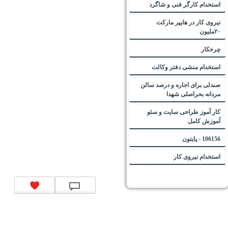
استخدام کارگر فنی و شاگرد
نیروی کار در هایپر مارکت
۲۰ملیون
چرخکار
استخدام منشی دفتر وکالت
صندلی برای اجاره و درصد سالن
مردانه بحراصلی شهدا
کار آموز طراحی سایت و سئو
آموزش کامل
106156 - پایتون
استخدام نیروی کار
تماس با ما
|
موتور جستجوی فرصت‌های شغلی
|
اخبار استخدام
|
استخدام‌های دولتی
|
استخدام‌
بانک‌ها و موسسات مالی
|
استخدام‌ نیروهای مسلح
|
استخدام‌ شرکت‌های معتبر
|
ایزی مد کالا
|
شبا
چیست؟
|
کد شبای بانک ملی
|
کد شبای بانک صادرات
|
کد شبای بانک تجارت
|
کد شبای بانک سپه
|
کد