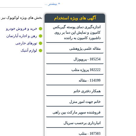
+ بیشتر ...
بخش های ویژه لوکوپوک نیز 
آگهی های ویژه استخدام
اندازه‌گیری دمای پوسته گیربکس
کامیون و نمایش این دما بر روی
خرید و فروش خودرو
رهن و اجاره آپارتمان
داشبورد کامیون به راننده
تورهای خارجی
مقاله علمی پژوهشی
لوازم آنتیک
105254 - پروپوزال
102222 پروژه متلب
114199 - مقاله
همکار دفتری خانم
خانم جهت امور منزل
فروشنده سوپر مارکت بین راهی
انبارداری برحسب سریال
107503 - متلب