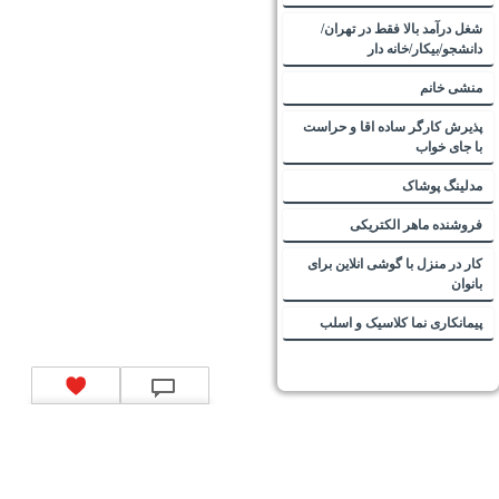
شغل درآمد بالا فقط در تهران/
دانشجو/بیکار/خانه دار
منشی خانم
پذیرش کارگر ساده اقا و حراست
با جای خواب
مدلینگ پوشاک
فروشنده ماهر الکتریکی
کار در منزل با گوشی انلاین برای
بانوان
پیمانکاری نما کلاسیک و اسلب
تماس با ما
|
موتور جستجوی فرصت‌های شغلی
|
اخبار استخدام
|
استخدام‌های دولتی
|
استخدام‌
بانک‌ها و موسسات مالی
|
استخدام‌ نیروهای مسلح
|
استخدام‌ شرکت‌های معتبر
|
ایزی مد کالا
|
شبا
چیست؟
|
کد شبای بانک ملی
|
کد شبای بانک صادرات
|
کد شبای بانک تجارت
|
کد شبای بانک سپه
|
کد
شبای بانک توصعه صادرات
|
کد شبای بانک کشاورزی
|
کد شبای بانک صنعت و معدن
|
کد شبای بانک