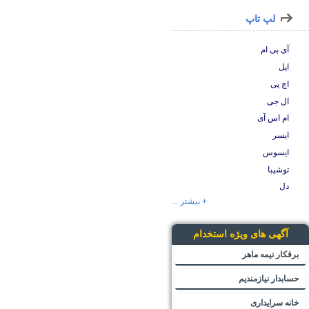
لپ تاپ
آی بی ام
اپل
اچ پی
ال جی
ام اس آی
ایسر
ایسوس
توشیبا
دل
+ بیشتر ...
آگهی های ویژه استخدام
برقکار نیمه ماهر
حسابدار نیازمندیم
خانه سرایداری