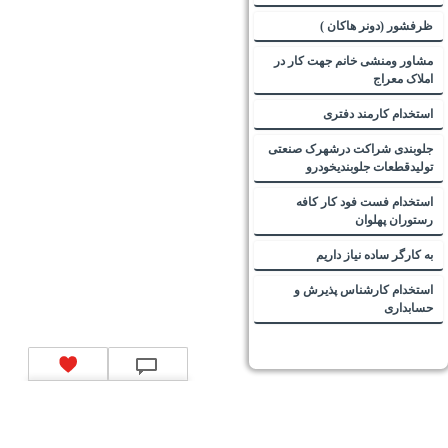
ظرفشور (دونر هاکان )
مشاور ومنشی خانم جهت کار در
املاک معراج
استخدام کارمند دفتری
جلوبندی شراکت درشهرک صنعتی
تولیدقطعات جلوبندیخودرو
استخدام فست فود کار کافه
رستوران پهلوان
به کارگر ساده نیاز داریم
استخدام کارشناس پذیرش و
حسابداری
تماس با ما
|
موتور جستجوی فرصت‌های شغلی
|
اخبار استخدام
|
استخدام‌های دولتی
|
استخدام‌
بانک‌ها و موسسات مالی
|
استخدام‌ نیروهای مسلح
|
استخدام‌ شرکت‌های معتبر
|
ایزی مد کالا
|
شبا
چیست؟
|
کد شبای بانک ملی
|
کد شبای بانک صادرات
|
کد شبای بانک تجارت
|
کد شبای بانک سپه
|
کد