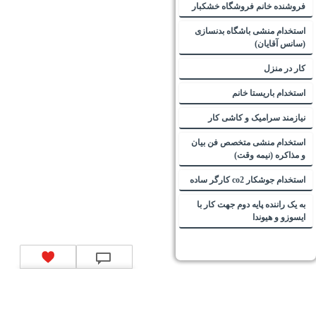
فروشنده خانم فروشگاه خشکبار
استخدام منشی باشگاه بدنسازی
(سانس آقایان)
کار در منزل
استخدام باریستا خانم
نیازمند سرامیک و کاشی کار
استخدام منشی متخصص فن بیان
و مذاکره (نیمه وقت)
استخدام جوشکار co2 کارگر ساده
به یک راننده پایه دوم جهت کار با
ایسوزو و هیوندا
تماس با ما
|
موتور جستجوی فرصت‌های شغلی
|
اخبار استخدام
|
استخدام‌های دولتی
|
استخدام‌
بانک‌ها و موسسات مالی
|
استخدام‌ نیروهای مسلح
|
استخدام‌ شرکت‌های معتبر
|
ایزی مد کالا
|
شبا
چیست؟
|
کد شبای بانک ملی
|
کد شبای بانک صادرات
|
کد شبای بانک تجارت
|
کد شبای بانک سپه
|
کد