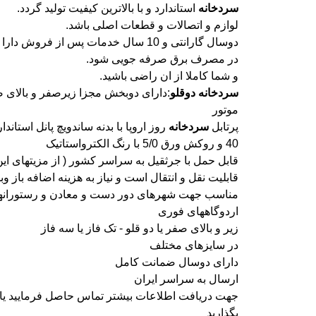
سردخانه
استاندارد و با بالاترین کیفیت تولید گردد.
لوازم و اتصالات و قطعات اصلی باشد.
دوسال گارانتی و 10 سال خدمات پس از فروش دارا می باشد.
در مصرف برق صرفه جویی شود.
و شما کاملا از ان راضی باشید.
سردخانه
دوقلو
:دارای دوبخش مجزا زیرصفر و بالای ص
موتور
پرتابل
سردخانه
روز اروپا با بدنه ساندویچ پانل استاندار
40 و روکش ورق 5/0 با رنگ الکترواستاتیک
قابل حمل با جرثقیل به سراسر کشور ( از مزیتهای ای
قابلیت نقل و انتقال است و نیاز به هزینه اضافه باز و
مناسب جهت شهرهای دور دست و معادن و رستورانها
اردوگاههای فوری
زیر و بالای صفر یا دو قلو - تک فاز یا سه فاز
در سایزهای مختلف
دارای دوسال ضمانت کامل
ارسال به سراسر ایران
جهت دریافت اطلاعات بیشتر تماس حاصل فرمایید یا در
بگذارید