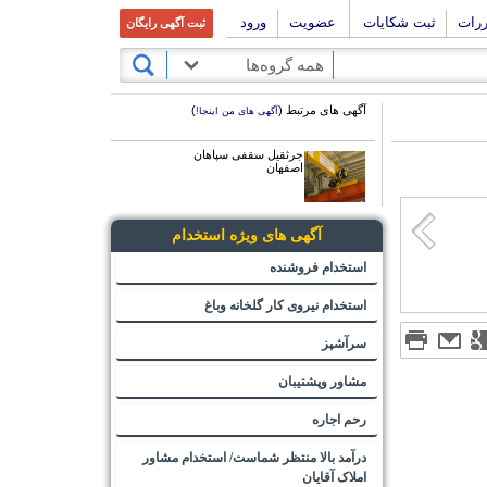
ررات
ثبت شکایات
عضویت
ورود
ثبت آگهی رایگان
همه گروه‌ها
آگهی های مرتبط (
)
آگهی های من اینجا!
جرثقیل سقفی سپاهان
اصفهان
آگهی های ویژه استخدام
استخدام فروشنده
استخدام نیروی کار گلخانه وباغ
سرآشپز
مشاور وپشتیبان
رحم اجاره
درآمد بالا منتظر شماست/ استخدام مشاور
املاک آقایان