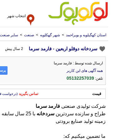
انتخاب شهر
استان کهگیلویه و بویراحمد
>
شهر گهکلویه
>
صنعت
>
سایر صنعت
سردخانه دوقلو اربعین - فارمد سرما
2 سال پیش
ارسال شده توسط : فارمد سرما
پرسش
همه آگهی های این کاربر
05132257039
تلفن:
قیمت
تماس بگیرید
(درخواست ق
شرکت تولیدی صنعتی
فارمد
سرما
طراح و سازنده سردترین
سردخانه
با 25 سال سابق
زمینه تولید صنایع برودتی
ما تضمین میکنیم که: