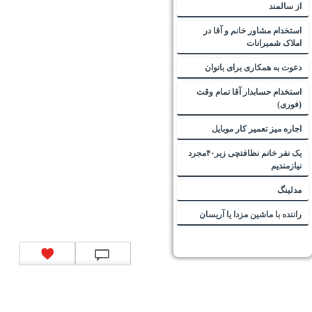
از سالمند
استخدام مشاور خانم و آقا در
املاک شمیرانات
دعوت به همکاری برای بانوان
استخدام حسابدار آقا تمام وقت
(فوری)
اجاره میز تعمیر کار موبایل
یک نفر خانم نظافتچی زیر۴۰مجرد
نیازمندیم
مدلینگ
راننده با ماشین مزدا یا آریسان
تماس با ما
|
موتور جستجوی فرصت‌های شغلی
|
اخبار استخدام
|
استخدام‌های دولتی
|
استخدام‌
بانک‌ها و موسسات مالی
|
استخدام‌ نیروهای مسلح
|
استخدام‌ شرکت‌های معتبر
|
ایزی مد کالا
|
شبا
چیست؟
|
کد شبای بانک ملی
|
کد شبای بانک صادرات
|
کد شبای بانک تجارت
|
کد شبای بانک سپه
|
کد