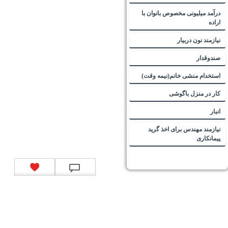
درآمد میلیونی مخصوص بانوان با
اراده
نیازمند نون دربیار
صندوقدار
استخدام منشی خانم(نیمه وقت)
کار در منزل باگوشی
انبار
نیازمند مهندس برای اخذ گرید
پیمانکاری
تماس با ما
|
موتور جستجوی فرصت‌های شغلی
|
اخبار استخدام
|
استخدام‌های دولتی
|
استخدام‌
بانک‌ها و موسسات مالی
|
استخدام‌ نیروهای مسلح
|
استخدام‌ شرکت‌های معتبر
|
ایزی مد کالا
|
شبا
چیست؟
|
کد شبای بانک ملی
|
کد شبای بانک صادرات
|
کد شبای بانک تجارت
|
کد شبای بانک سپه
|
کد
شبای بانک توصعه صادرات
|
کد شبای بانک کشاورزی
|
کد شبای بانک صنعت و معدن
|
کد شبای بانک
انصار
|
کد شبای بانک سامان
|
کد شبای بانک اقتصادنوین
|
کد شبای بانک پاسارگاد
|
کد شبای بانک