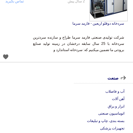
2 سال پیش
تماس بگیرید
سردخانه دوقلو اربعین - فارمد سرما
شرکت تولیدی صنعتی فارمد سرما طراح و سازنده سردترین
سردخانه با 25 سال سابقه درخشان در زمینه تولید صنایع
برودتی ما تضمین میکنیم که: سردخانه استاندارد و
صنعت
آب و فاضلاب
آهن آلات
ابزار و یراق
اتوماسیون صنعتی
بسته بندی، چاپ و تبلیغات
تجهیزات پزشکی