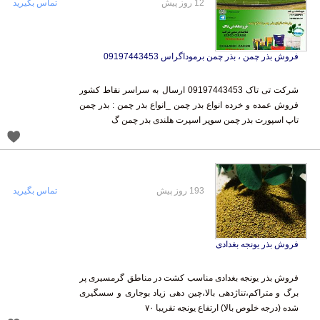
12 روز پیش
تماس بگیرید
فروش بذر چمن ، بذر چمن برموداگراس 09197443453
شرکت تی تاک 09197443453 ارسال به سراسر نقاط کشور
فروش عمده و خرده انواع بذر چمن _انواع بذر چمن : بذر چمن
تاپ اسپورت بذر چمن سوپر اسپرت هلندی بذر چمن گ
193 روز پیش
تماس بگیرید
فروش بذر یونجه بغدادی
فروش بذر یونجه بغدادی مناسب کشت در مناطق گرمسیری پر
برگ و متراکم،تناژدهی بالا،چین دهی زیاد بوجاری و سسگیری
شده (درجه خلوص بالا) ارتفاع یونجه تقریبا ۷۰