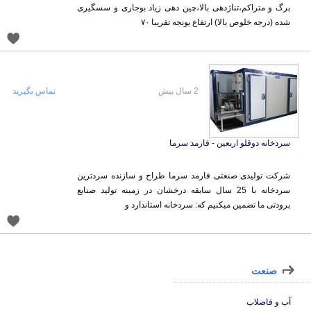
شده (درجه خلوص بالا) ارتفاع یونجه تقریبا ۷۰
2 سال پیش
تماس بگیرید
سردخانه دوقلو اربعین - فارمد سرما
شرکت تولیدی صنعتی فارمد سرما طراح و سازنده سردترین
سردخانه با 25 سال سابقه درخشان در زمینه تولید صنایع
برودتی ما تضمین میکنیم که: سردخانه استاندارد و
صنعت
آب و فاضلاب