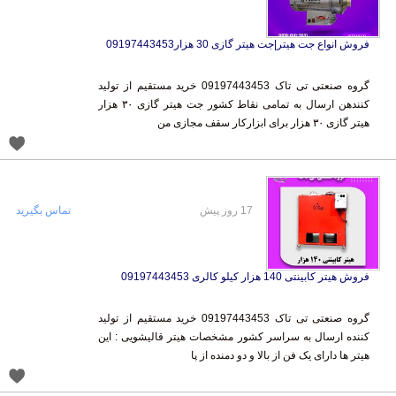
فروش انواع جت هیتر|جت هیتر گازی 30 هزار09197443453
گروه صنعتی تی تاک 09197443453 خرید مستقیم از تولید
کنندهن ارسال به تمامی نقاط کشور جت هیتر گازی ۳۰ هزار
هیتر گازی ۳۰ هزار برای ابزارکار سقف مجازی من
17 روز پیش
تماس بگیرید
فروش هیتر کابینتی 140 هزار کیلو کالری 09197443453
گروه صنعتی تی تاک 09197443453 خرید مستقیم از تولید
کننده ارسال به سراسر کشور مشخصات هیتر قالیشویی : این
هیتر ها دارای یک فن از بالا و دو دمنده از پا