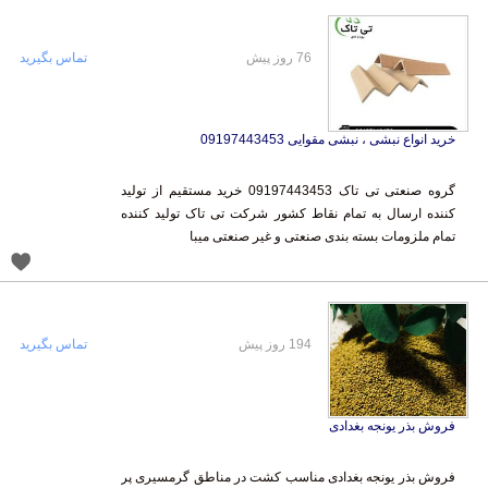
76 روز پیش
تماس بگیرید
خرید انواع نبشی ، نبشی مقوایی 09197443453
گروه صنعتی تی تاک 09197443453 خرید مستقیم از تولید
کننده ارسال به تمام نقاط کشور شرکت تی تاک تولید کننده
تمام ملزومات بسته بندی صنعتی و غیر صنعتی میبا
194 روز پیش
تماس بگیرید
فروش بذر یونجه بغدادی
فروش بذر یونجه بغدادی مناسب کشت در مناطق گرمسیری پر
برگ و متراکم،تناژدهی بالا،چین دهی زیاد بوجاری و سسگیری