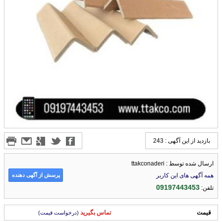
بازدید از این آگهی : 243
ارسال شده توسط : ttakconaderi
پرسش از آگهی دهنده
همه آگهی های این کاربر
09197443453
تلفن:
قیمت
تماس بگیرید
(درخواست قیمت)